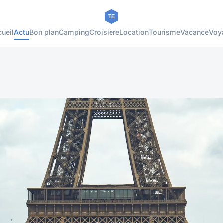
ueil
Actu
Bon plan
Camping
Croisière
Location
Tourisme
Vacance
Voy