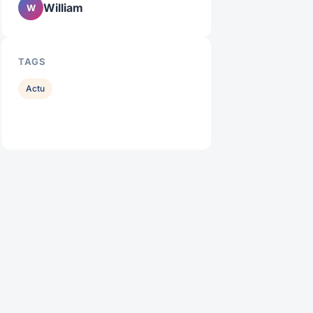
William
W
TAGS
Actu