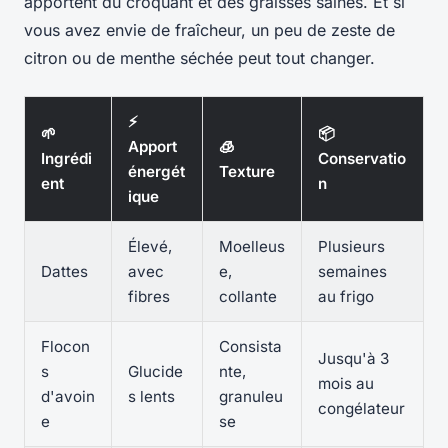
apportent du croquant et des graisses saines. Et si
vous avez envie de fraîcheur, un peu de zeste de
citron ou de menthe séchée peut tout changer.
⚡
🌱
📦
Apport
🧊
Ingrédi
Conservatio
énergét
Texture
ent
n
ique
Élevé,
Moelleus
Plusieurs
Dattes
avec
e,
semaines
fibres
collante
au frigo
Flocon
Consista
Jusqu'à 3
s
Glucide
nte,
mois au
d'avoin
s lents
granuleu
congélateur
e
se